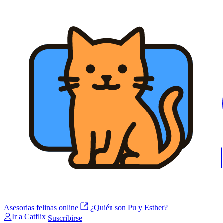
Asesorias felinas online
¿Quién son Pu y Esther?
Ir a Catflix
Suscribirse